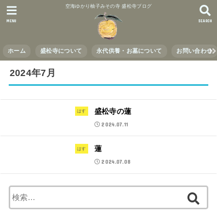
空海ゆかり柚子みその寺 盛松寺ブログ
MENU
SEARCH
ホーム
盛松寺について
永代供養・お墓について
お問い合わせ
2024年7月
盛松寺の蓮
はす
2024.07.11
蓮
はす
2024.07.08
検
索